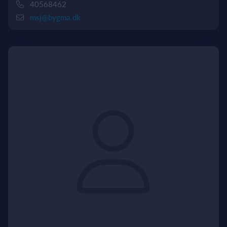
40568462
msj@bygma.dk