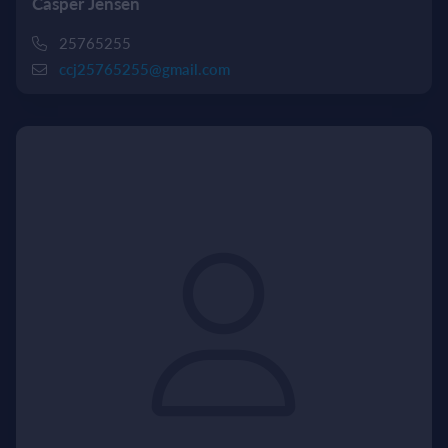
Casper Jensen
25765255
ccj25765255@gmail.com