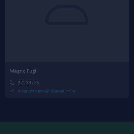
Magne Fugl
27218736
magneborgsmidt@gmail.com