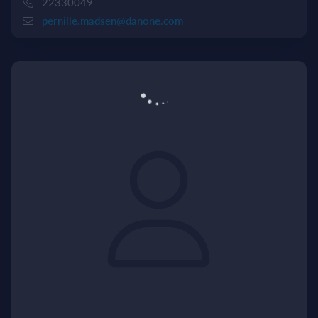
22330049
pernille.madsen@danone.com