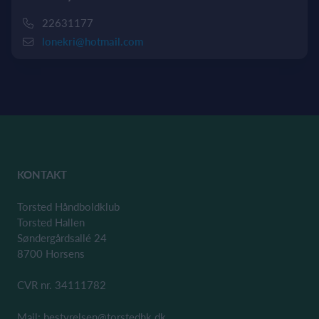
22631177
lonekri@hotmail.com
KONTAKT
Torsted Håndboldklub
Torsted Hallen
Søndergårdsallé 24
8700 Horsens
CVR nr. 34111782
Mail: bestyrelsen@torstedhk.dk