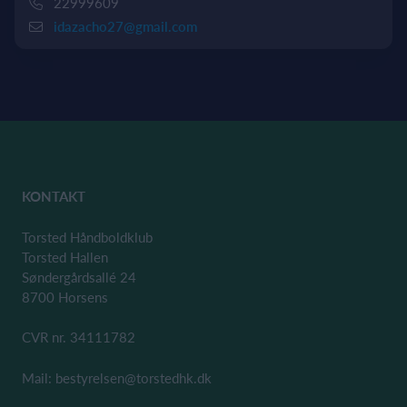
22999609
idazacho27@gmail.com
KONTAKT
Torsted Håndboldklub
Torsted Hallen
Søndergårdsallé 24
8700 Horsens
CVR nr. 34111782
Mail: bestyrelsen@torstedhk.dk