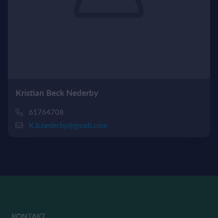
Kristian Beck Nederby
61764708
K.b.nederby@gmail.com
KONTAKT