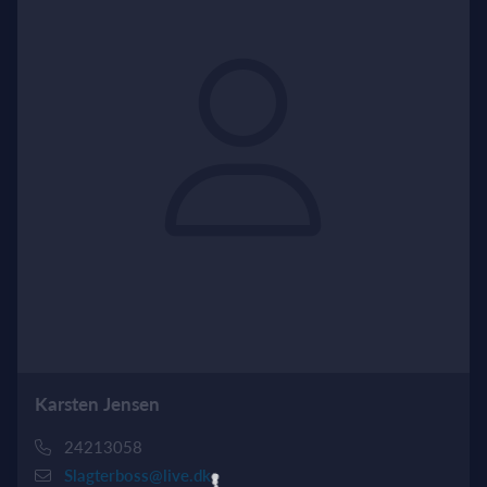
Karsten Jensen
24213058
Slagterboss@live.dk