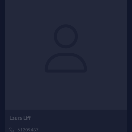
Laura Liff
61209487