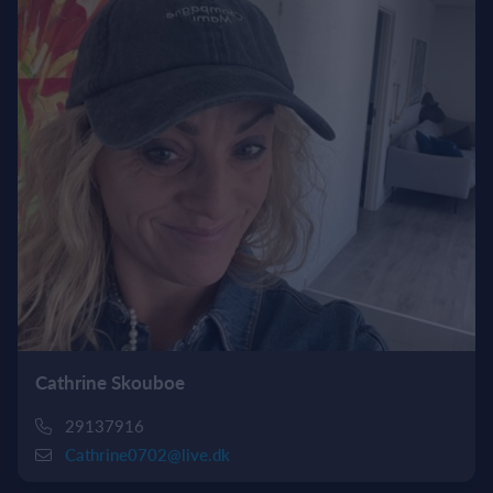
Cathrine Skouboe
29137916
Cathrine0702@live.dk