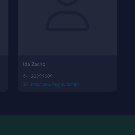
Ida Zacho
22999609
idazacho27@gmail.com