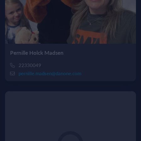
Pernille Holck Madsen
22330049
pernille.madsen@danone.com