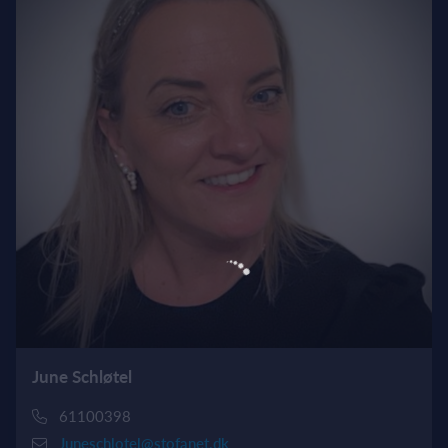
June Schløtel
61100398
Juneschlotel@stofanet.dk